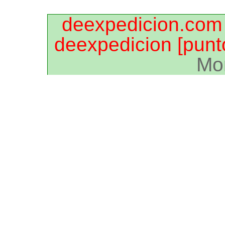
deexpedicion.com
deexpedicion [punt
Mo