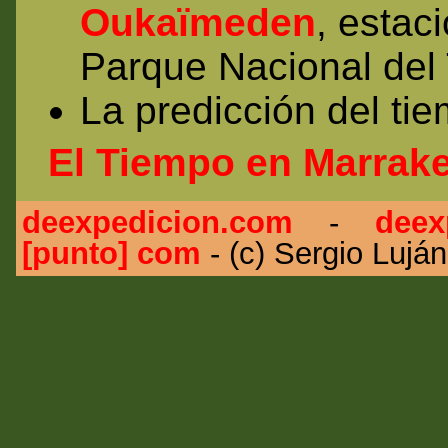
Oukaïmeden
, estac
Parque Nacional del 
La predicción del ti
El Tiempo en Marrak
deexpedicion.com
-
deex
[punto] com
- (c) Sergio Lujá