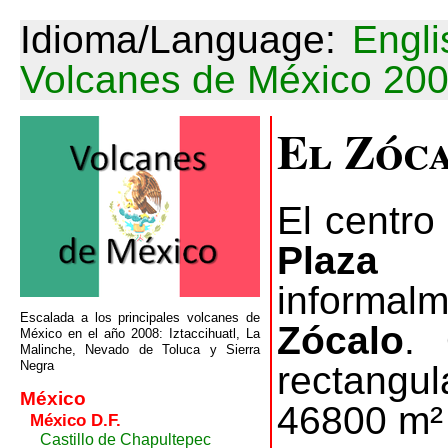
Idioma/Language:
Engli
Volcanes de México 20
El Zóc
El centro
Plaza 
informa
Escalada a los principales volcanes de
Zócalo
. 
México en el año 2008: Iztaccihuatl, La
Malinche, Nevado de Toluca y Sierra
Negra
rectang
México
46800 m² 
México D.F.
Castillo de Chapultepec